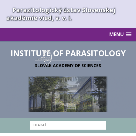
Parazitologický ústav Slovenskej
akadémie vied, v. v. i.
MENU
INSTITUTE OF PARASITOLOGY
SLOVAK ACADEMY OF SCIENCES