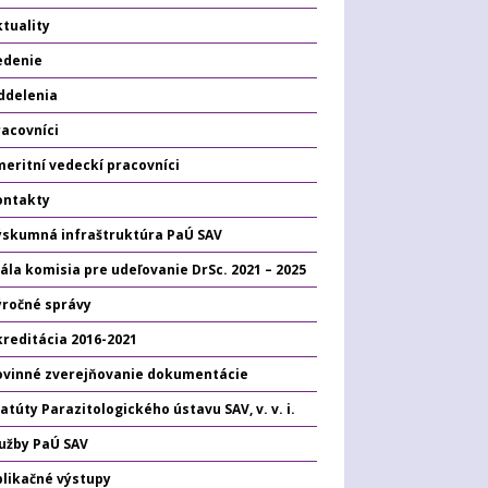
tuality
edenie
ddelenia
racovníci
eritní vedeckí pracovníci
ontakty
ýskumná infraštruktúra PaÚ SAV
ála komisia pre udeľovanie DrSc. 2021 – 2025
ýročné správy
kreditácia 2016-2021
ovinné zverejňovanie dokumentácie
atúty Parazitologického ústavu SAV, v. v. i.
lužby PaÚ SAV
plikačné výstupy