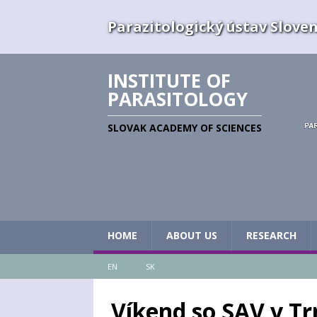
Parazitologický ústav Slovens
INSTITUTE OF
PARASITOLOGY
SLOVAK ACADEMY OF SCIENCES
HOME
ABOUT US
RESEARCH
EN
SK
Víkend so SAV v Tr