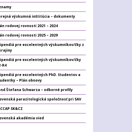
znamy
erejná výskumná inštitúcia – dokumenty
án rodovej rovnosti 2021 – 2024
án rodovej rovnosti 2025 – 2029
tipendiá pre excelentných výskumníkov/čky z
krajiny
tipendiá pre excelentných výskumníkov/čky
2-R4
tipendiá pre excelentných PhD. študentov a
tudentky – Plán obnovy
ond Štefana Schwarza – odborné profily
ovenská parazitologická spoločnosť pri SAV
SCCAP SK&CZ
lovenská akadémia vied