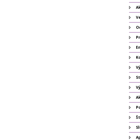
Ak
V
O
P
Em
K
V
St
V
A
P
Št
S
A