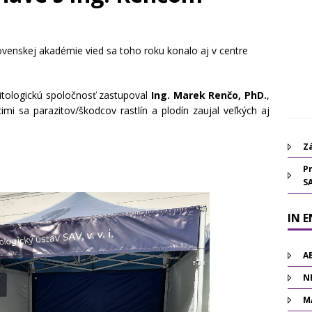
ovenskej akadémie vied sa toho roku konalo aj v centre
zitologickú spoločnosť zastupoval
Ing. Marek Renčo, PhD.
,
imi sa parazitov/škodcov rastlín a plodín zaujal veľkých aj
Zá
Pr
S
IN 
A
N
M