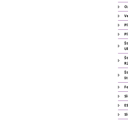
O
V
Pl
Pl
Š
U
Š
R
Š
š
F
Sl
E
S