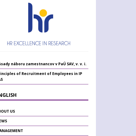
sady náboru zamestnancov v PaÚ SAV, v. v. i.
inciples of Recruitment of Employees in IP
AS
ENGLISH
BOUT US
EWS
ANAGEMENT