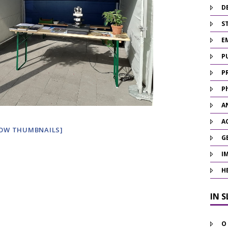
D
ST
E
P
P
P
A
A
OW THUMBNAILS]
G
I
H
IN 
O