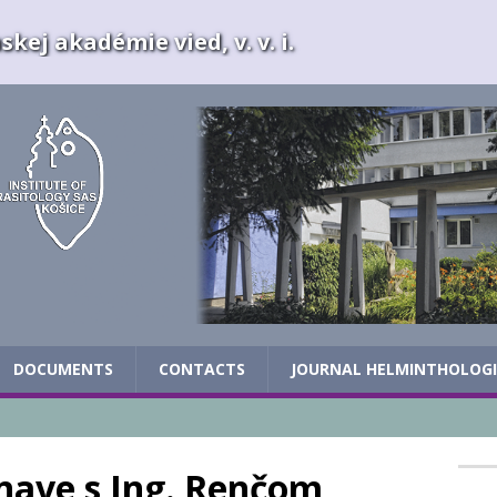
kej akadémie vied, v. v. i.
DOCUMENTS
CONTACTS
JOURNAL HELMINTHOLOG
nave s Ing. Renčom