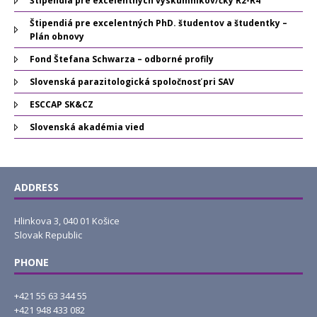
Štipendiá pre excelentných výskumníkov/čky R2-R4
Štipendiá pre excelentných PhD. študentov a študentky –
Plán obnovy
Fond Štefana Schwarza – odborné profily
Slovenská parazitologická spoločnosť pri SAV
ESCCAP SK&CZ
Slovenská akadémia vied
ADDRESS
Hlinkova 3, 040 01 Košice
Slovak Republic
PHONE
+421 55 63 344 55
+421 948 433 082