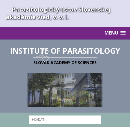
Parazitologický ústav Slovenskej
akadémie vied, v. v. i.
MENU
INSTITUTE OF PARASITOLOGY
SLOVAK ACADEMY OF SCIENCES