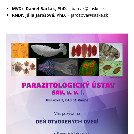
MVDr. Daniel Barčák, PhD.
– barcak@saske.sk
RNDr. Júlia Jarošová, PhD.
– jarosova@saske.sk