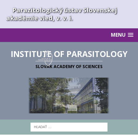
Parazitologický ústav Slovenskej
akadémie vied, v. v. i.
MENU
INSTITUTE OF PARASITOLOGY
SLOVAK ACADEMY OF SCIENCES