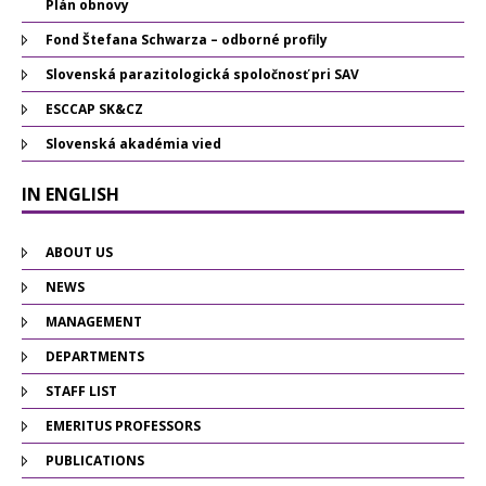
Plán obnovy
Fond Štefana Schwarza – odborné profily
Slovenská parazitologická spoločnosť pri SAV
ESCCAP SK&CZ
Slovenská akadémia vied
IN ENGLISH
ABOUT US
NEWS
MANAGEMENT
DEPARTMENTS
STAFF LIST
EMERITUS PROFESSORS
PUBLICATIONS