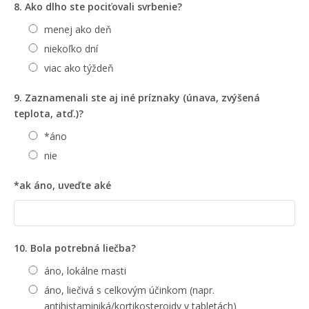
8. Ako dlho ste pociťovali svrbenie?
menej ako deň
niekoľko dní
viac ako týždeň
9. Zaznamenali ste aj iné príznaky (únava, zvýšená
teplota, atď.)?
*áno
nie
*ak áno, uveďte aké
10. Bola potrebná liečba?
áno, lokálne masti
áno, liečivá s celkovým účinkom (napr.
antihistaminiká/kortikosteroidy v tabletách)