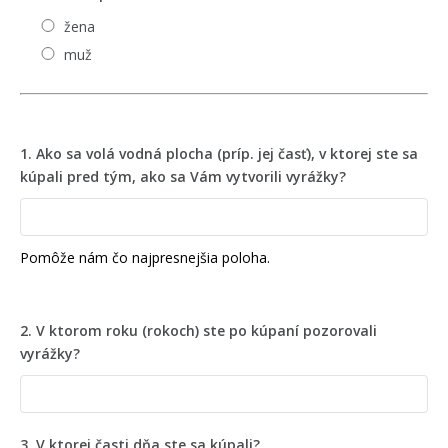
žena
muž
1. Ako sa volá vodná plocha (príp. jej časť), v ktorej ste sa
kúpali pred tým, ako sa Vám vytvorili vyrážky?
Pomôže nám čo najpresnejšia poloha.
2. V ktorom roku (rokoch) ste po kúpaní pozorovali
vyrážky?
3. V ktorej časti dňa ste sa kúpali?