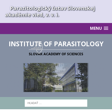
Parazitologický ústav Slovenskej
akadémie vied, v. v. i.
MENU
INSTITUTE OF PARASITOLOGY
SLOVAK ACADEMY OF SCIENCES