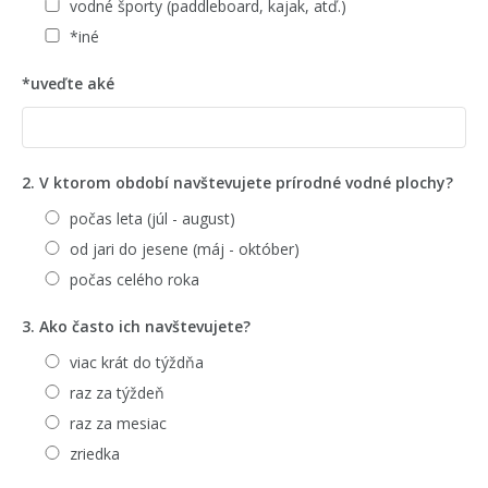
vodné športy (paddleboard, kajak, atď.)
*iné
*uveďte aké
2. V ktorom období navštevujete prírodné vodné plochy?
počas leta (júl - august)
od jari do jesene (máj - október)
počas celého roka
3. Ako často ich navštevujete?
viac krát do týždňa
raz za týždeň
raz za mesiac
zriedka