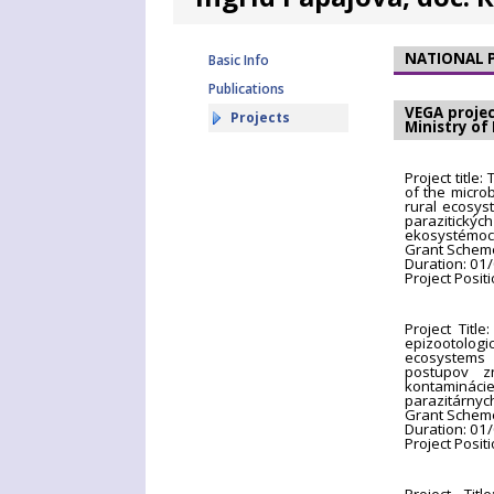
NATIONAL 
Basic Info
Publications
VEGA projec
Projects
Ministry of
Project title
of the micro
rural ecosys
parazitickýc
ekosystémoc
Grant Schem
Duration: 01
Project Positi
Project Titl
epizootolog
ecosystems 
postupov zn
kontaminá
parazitárnych 
Grant Schem
Duration: 01
Project Positi