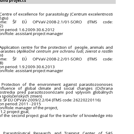
fund projects
: Centre of excellence for parasitology (Centrum excelentnosti
ógiu)
eme: ŠF EÚ OPVaV-2008-2.1/01-SORO (ITMS code:
2)
on period: 1.6.2009-30.6.2012
ion/Role: assistant project manager
: Application centre for the protection of people, animals and
arasites (
Aplikačné centrum pre ochranu ľudí, zvierat a rastlín
mi
)
eme: ŠF EÚ OPVaV-2008-2.2/01-SORO (ITMS code:
8)
on period: 1.9.2009-30.6.2013
ion/Role: assistant project manager
e: Protection of the environment against parasitozoonoses
nfluence of global climate and social changes (Ochrana
rostredia pred parazitozoonózami pod vplyvom globálnych
 a spoločenských zmien)
: ŠF EÚ OPVaV-2009/2.2/04 (ITMS code: 26220220116)
on period: 2011 - 2015
ion/Role: manager of the project,
1.2 project goal,
of the second project goal for the transfer of knowledge into
le: Parasitological Research and Training Center of SAS