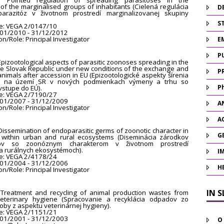
le: Pointed regulation of spreading parasitoses in the
of the marginalised groups of inhabitants (Cielená regulácia
D
parazitóz v životnom prostredí marginalizovanej skupiny
ST
e: VEGA 2/0147/10
/01/2010 - 31/12/2012
on/Role: Principal Investigator
E
P
: Epizootological aspects of parasitic zoonoses spreading in the
 the Slovak Republic under new conditions of the exchange and
P
nimals after accession in EU (Epizootologické aspekty šírenia
óz na území SR v nových podmienkach výmeny a trhu so
P
vstupe do EÚ).
e: VEGA 2/7190/27
/01/2007 - 31/12/2009
A
on/Role: Principal Investigator
A
: Dissemination of endoparasitic germs of zoonotic character in
G
 within urban and rural ecosystems (Diseminácia zárodkov
tov so zoonóznym charakterom v životnom prostredí
a rurálnych ekosystémoch).
I
e: VEGA 2/4178/24
/01/2004 - 31/12/2006
H
on/Role: Principal Investigator
IN 
e: Treatment and recycling of animal production wastes from
eterinary hygiene (Spracovanie a recyklácia odpadov zo
roby z aspektu veterinárnej hygieny).
e: VEGA 2/1151/21
/01/2001 - 31/12/2003
O