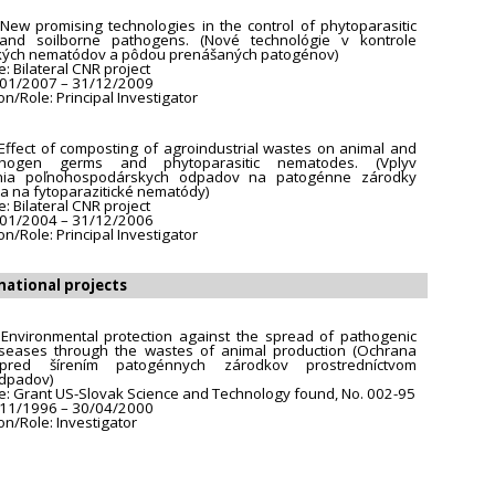
: New promising technologies in the control of phytoparasitic
nd soilborne pathogens. (Nové technológie v kontrole
ckých nematódov a pôdou prenášaných patogénov)
 Bilateral CNR project
/01/2007 – 31/12/2009
on/Role: Principal Investigator
: Effect of composting of agroindustrial wastes on animal and
ogen germs and phytoparasitic nematodes. (Vplyv
nia poľnohospodárskych odpadov na patogénne zárodky
í a na fytoparazitické nematódy)
 Bilateral CNR project
/01/2004 – 31/12/2006
on/Role: Principal Investigator
national projects
e: Environmental protection against the spread of pathogenic
iseases through the wastes of animal production (Ochrana
 pred šírením patogénnych zárodkov prostredníctvom
odpadov)
: Grant US-Slovak Science and Technology found, No. 002-95
/11/1996 – 30/04/2000
ion/Role: Investigator