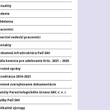
tuality
edenie
ddelenia
racovníci
eritní vedeckí pracovníci
ontakty
ýskumná infraštruktúra PaÚ SAV
ála komisia pre udeľovanie DrSc. 2021 – 2025
ýročné správy
kreditácia 2016-2021
ovinné zverejňovanie dokumentácie
atúty Parazitologického ústavu SAV, v. v. i.
lužby PaÚ SAV
plikačné výstupy