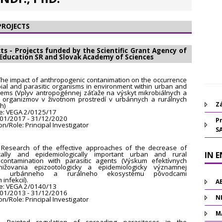
PROJECTS
ts - Projects funded by the Scientific Grant Agency of
 Education SR and Slovak Academy of Sciences
: The impact of anthropogenic contanimation on the occurrence
bial and parasitic organisms in environment within urban and
tems (Vplyv antropogénnej záťaže na výskyt mikrobiálnych a
h organizmov v životnom prostredí v urbánnych a rurálnych
Zá
h)
e: VEGA 2/0125/17
/01/2017 - 31/12/2020
Pr
on/Role: Principal Investigator
S
e: Research of the effective approaches of the decrease of
ically and epidemiologically important urban and rural
IN 
contamination with parasitic agents (Výskum efektívnych
ižovania epizootologicky a epidemiologicky významnej
cie urbánneho a rurálneho ekosystému pôvodcami
infekcií).
A
e: VEGA 2/0140/13
/01/2013 - 31/12/2016
N
on/Role: Principal Investigator
M