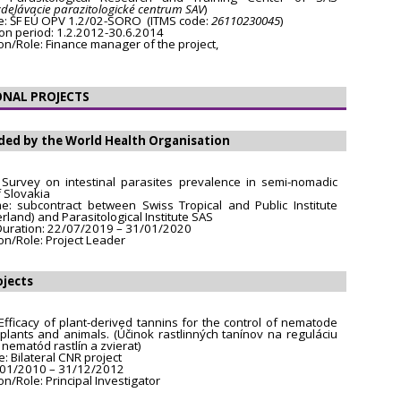
elávacie parazitologické centrum SAV
)
: ŠF EÚ OPV 1.2/02-SORO (ITMS code:
26110230045
)
on period: 1.2.2012-30.6.2014
ion/Role: Finance manager of the project,
ONAL PROJECTS
ded by the World Health Organisation
e: Survey on intestinal parasites prevalence in semi-nomadic
 Slovakia
: subcontract between Swiss Tropical and Public Institute
erland) and Parasitological Institute SAS
Duration: 22/07/2019 – 31/01/2020
ion/Role: Project Leader
ojects
: Efficacy of plant-derived tannins for the control of nematode
 plants and animals. (Účinok rastlinných tanínov na reguláciu
 nematód rastlín a zvierat)
 Bilateral CNR project
/01/2010 – 31/12/2012
on/Role: Principal Investigator