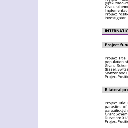
(
Výskumno-vzd
Grant scheme
Implementati
Project Posit
Investigator
INTERNATI
Project fun
Project Titl
population of
Grant Scheme
(Basel, Switz
Switzerland 
Project Posit
Bilateral pr
Project Title
parasites of
parazitických
Grant Scheme:
Duration: 01
Project Positi