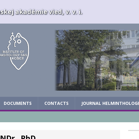
kej akadémie vied, v. v. i.
DOCUMENTS
CONTACTS
JOURNAL HELMINTHOLOG
RNDr., PhD.