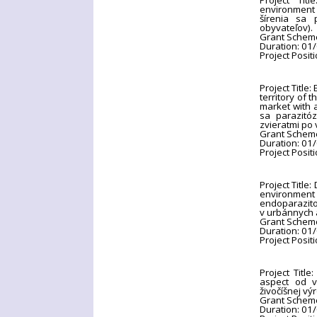
Project Tit
environment 
šírenia sa 
obyvateľov).
Grant Schem
Duration: 01
Project Positi
Project Title
territory of
market with a
sa parazit
zvieratmi po 
Grant Schem
Duration: 01
Project Positi
Project Title
environment
endoparazi
v urbánnych 
Grant Schem
Duration: 01
Project Positi
Project Titl
aspect od v
živočíšnej vý
Grant Schem
Duration: 01