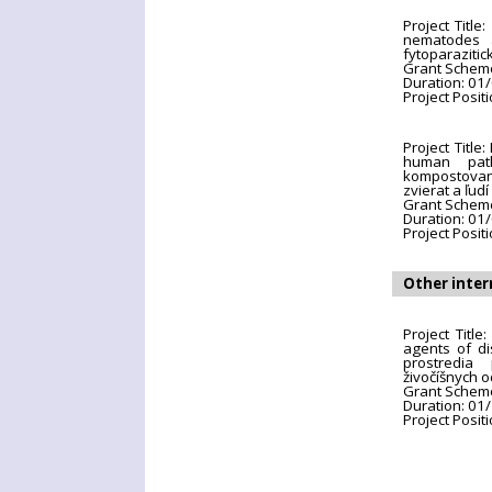
Project Title
nematodes a
fytoparaziti
Grant Scheme:
Duration: 01
Project Positi
Project Title
human path
kompostova
zvierat a ľud
Grant Scheme:
Duration: 01
Project Positi
Other inter
Project Titl
agents of d
prostredia
živočíšnych 
Grant Scheme
Duration: 01
Project Posit