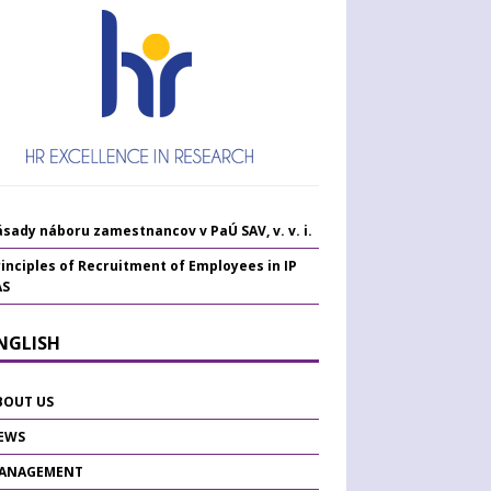
sady náboru zamestnancov v PaÚ SAV, v. v. i.
inciples of Recruitment of Employees in IP
AS
ENGLISH
BOUT US
EWS
ANAGEMENT