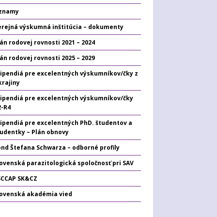
znamy
erejná výskumná inštitúcia – dokumenty
án rodovej rovnosti 2021 – 2024
án rodovej rovnosti 2025 – 2029
tipendiá pre excelentných výskumníkov/čky z
krajiny
tipendiá pre excelentných výskumníkov/čky
2-R4
tipendiá pre excelentných PhD. študentov a
tudentky – Plán obnovy
ond Štefana Schwarza – odborné profily
ovenská parazitologická spoločnosť pri SAV
SCCAP SK&CZ
lovenská akadémia vied