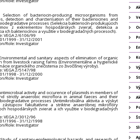
ion/Role: Investigator
Ak
e: Selection of bacteriocin-producing microorganisms from
V
s, detection and charcterisation of their bacteriocines and
n biodegradative processes (Selekcia bakteriocín-produkujúcich
zmov z exkrementov hospodárskych zvierat, detekcia a
O
ia ich bakteriocínov a využitie v biodegradačných procesoch).
e: VEGA 2/6106/99
P
/01/1999 - 31/12/2001
ion/Role: Investigator
Em
K
: Environmental and sanitary aspects of elimination of organic
n from livestock raising farms (Environmentálne a hygienické
nácie organického znečistenia zo živočíšnej výroby).
V
e: VEGA 2/5147/98
/01/1998 - 31/12/2000
St
ion/Role: Investigator
V
: Antimicrobial activity and occurence of plasmids in members of
and strictly anaerobic microflora in animal faeces and their
A
n biodegradative processes (Antimikrobiálna aktivita a výskyt
 zástupcov fakultatívne a striktne anaeróbnej mikroflóry
P
ch hospodárskych zvierat a ich využitie v biodegradačných
e: VEGA 2/3012/96
Št
/01/1996 - 31/12/1998
ion/Role: Investigator
S
A
e: Study of sanitary-epidemiological hazards and research of