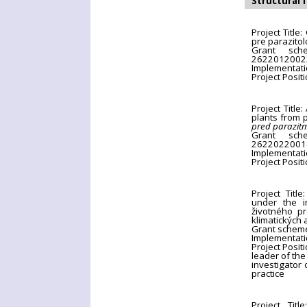
Structural 
Project Title
pre parazitol
Grant sch
2622012002
Implementati
Project Posit
Project Title
plants from p
pred parazit
Grant sch
2622022001
Implementati
Project Posit
Project Titl
under the i
životného p
klimatických
Grant scheme
Implementati
Project Posit
leader of the 
investigator 
practice
Project Tit