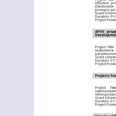
effective pr
(Sledovanie 
postupov pri
Grant Schem
Duration: 01
Project Posit
APVV proje
Developme
Project Titl
multicrite
parazitozoon
Grant schem
Duration: 07
Project Positi
Projects fu
Project Tit
submountain 
obhospodarov
Grant Scheme
Duration: 01
Project Posit