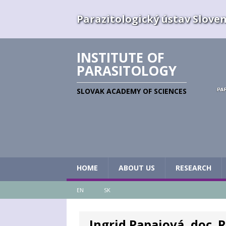
Parazitologický ústav Slovens
INSTITUTE OF
PARASITOLOGY
SLOVAK ACADEMY OF SCIENCES
HOME
ABOUT US
RESEARCH
EN
SK
Ingrid Papajová, doc. 