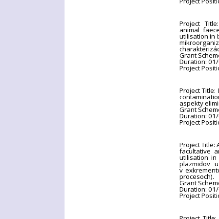
Project Posit
Project Titl
animal faece
utilisation i
mikroorgani
charakterizác
Grant Schem
Duration: 01
Project Posit
Project Title
contaminatio
aspekty elimi
Grant Schem
Duration: 01
Project Posit
Project Title
facultative 
utilisation i
plazmidov u
v exkremento
procesoch).
Grant Schem
Duration: 01
Project Posit
Project Titl