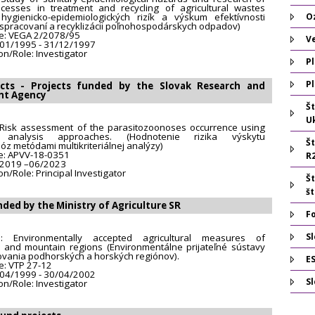
ocesses in treatment and recycling of agricultural wastes
hygienicko-epidemiologických rizík a výskum efektívnosti
O
 spracovaní a recyklizácii poľnohospodárskych odpadov)
e: VEGA 2/2078/95
V
/01/1995 - 31/12/1997
ion/Role: Investigator
Pl
Pl
cts - Projects funded by the Slovak Research and
nt Agency
Š
U
e: Risk assessment of the parasitozoonoses occurrence using
ria analysis approaches. (Hodnotenie rizika výskytu
Š
óz metódami multikriteriálnej analýzy)
e: APVV-18-0351
R
/2019 –06/2023
on/Role: Principal Investigator
Š
š
nded by the Ministry of Agriculture SR
F
Sl
le: Environmentally accepted agricultural measures of
and mountain regions (Environmentálne prijateľné sústavy
ania podhorských a horských regiónov).
E
: VTP 27-12
/04/1999 - 30/04/2002
S
ion/Role: Investigator