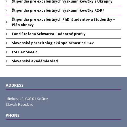
Štipendiá pre excelentných výskumníkov/čky z Ukrajiny
Štipendiá pre excelentných výskumníkov/čky R2-R4
Štipendiá pre excelentných PhD. študentov a študentky –
Plán obnovy
Fond Štefana Schwarza – odborné profily
Slovenská parazitologická spoločnosť pri SAV
ESCCAP SK&CZ
Slovenská akadémia vied
ADDRESS
Hlinkova 3, 040 01 Košice
Slovak Republic
PHONE