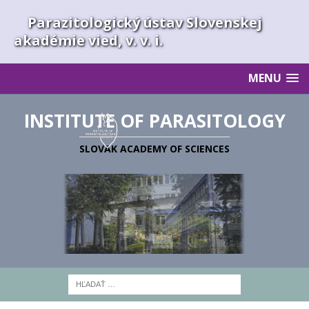
Parazitologický ústav Slovenskej
akadémie vied, v. v. i.
MENU
INSTITUTE OF PARASITOLOGY
SLOVAK ACADEMY OF SCIENCES