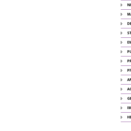
N
M
D
ST
E
P
P
P
A
A
G
I
H