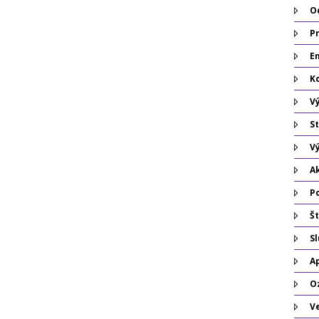
O
P
Em
K
V
St
V
A
P
Št
S
A
O
V