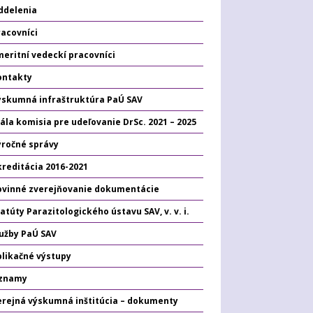
ddelenia
racovníci
eritní vedeckí pracovníci
ontakty
ýskumná infraštruktúra PaÚ SAV
ála komisia pre udeľovanie DrSc. 2021 – 2025
ýročné správy
kreditácia 2016-2021
ovinné zverejňovanie dokumentácie
atúty Parazitologického ústavu SAV, v. v. i.
lužby PaÚ SAV
plikačné výstupy
znamy
erejná výskumná inštitúcia – dokumenty