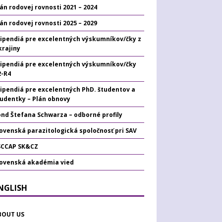
án rodovej rovnosti 2021 – 2024
án rodovej rovnosti 2025 – 2029
tipendiá pre excelentných výskumníkov/čky z
krajiny
tipendiá pre excelentných výskumníkov/čky
2-R4
tipendiá pre excelentných PhD. študentov a
tudentky – Plán obnovy
ond Štefana Schwarza – odborné profily
ovenská parazitologická spoločnosť pri SAV
SCCAP SK&CZ
lovenská akadémia vied
ENGLISH
BOUT US