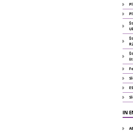
Pl
Pl
Š
U
Š
R
Š
š
F
Sl
E
S
IN 
A