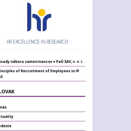
sady náboru zamestnancov v PaÚ SAV, v. v. i.
inciples of Recruitment of Employees in IP
AS
SLOVAK
 nás
tuality
edenie