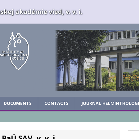
kej akadémie vied, v. v. i.
DOCUMENTS
CONTACTS
JOURNAL HELMINTHOLOG
aÚ SAV, v. v. i.