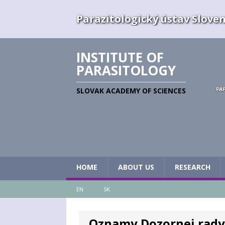
Parazitologický ústav Slovens
INSTITUTE OF
PARASITOLOGY
SLOVAK ACADEMY OF SCIENCES
HOME
ABOUT US
RESEARCH
EN
SK
Oznamy Dozornej rady P