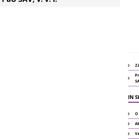
Zá
Pr
S
IN 
O
Ak
V