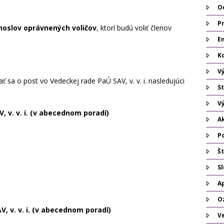
O
P
oslov oprávnených voličov
, ktorí budú voliť členov
Em
K
V
ť sa o post vo Vedeckej rade PaÚ SAV, v. v. i. nasledujúci
St
V
, v. v. i. (v abecednom poradí)
A
P
Št
S
A
O
, v. v. i. (v abecednom poradí)
V