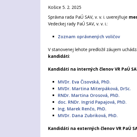
Košice 5. 2. 2025
Správna rada PaÚ SAV, v. v. i. uverejňuje
men
Vedeckej rady PaÚ SAV, v. v. i.:
Zoznam oprávnených voličov
V stanovenej lehote predložil záujem uchádza
kandidáti
:
Kandidáti na interných členov VR PaÚ SAV
MVDr. Eva Čisovská, PhD.
MVDr. Martina Miterpáková, DrSc.
RNDr. Martina Orosová, PhD.
doc. RNDr. Ingrid Papajová, PhD.
Ing. Marek Renčo, PhD.
MVDr. Dana Zubriková, PhD.
Kandidáti na externých členov VR PaÚ SAV