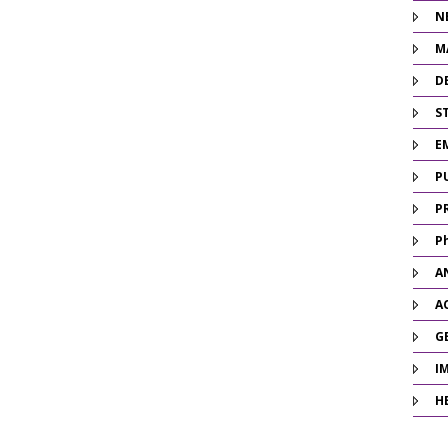
N
M
D
ST
E
P
P
P
A
A
G
I
H