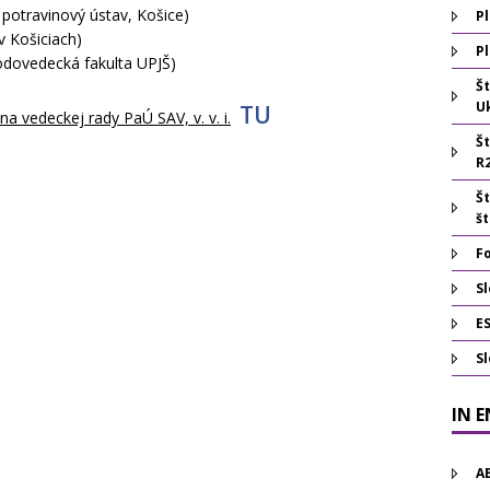
 potravinový ústav, Košice)
Pl
 Košiciach)
Pl
odovedecká fakulta UPJŠ)
Š
U
TU
a vedeckej rady PaÚ SAV, v. v. i.
Š
R
Š
š
F
Sl
E
S
IN 
A