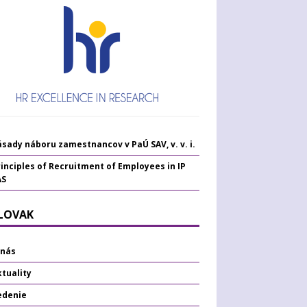
sady náboru zamestnancov v PaÚ SAV, v. v. i.
inciples of Recruitment of Employees in IP
AS
SLOVAK
 nás
tuality
edenie