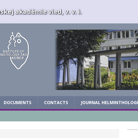
kej akadémie vied, v. v. i.
DOCUMENTS
CONTACTS
JOURNAL HELMINTHOLOG