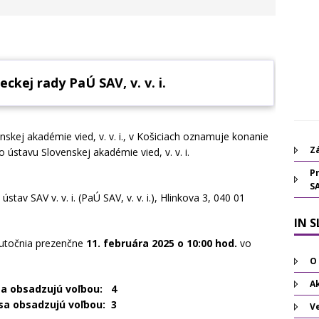
kej rady PaÚ SAV, v. v. i.
skej akadémie vied, v. v. i., v Košiciach oznamuje konanie
Zá
 ústavu Slovenskej akadémie vied, v. v. i.
Pr
S
ústav SAV v. v. i. (PaÚ SAV, v. v. i.), Hlinkova 3, 040 01
IN 
kutočnia prezenčne
11. februára 2025 o 10:00 hod.
vo
O
Ak
sa obsadzujú voľbou: 4
sa obsadzujú voľbou: 3
V