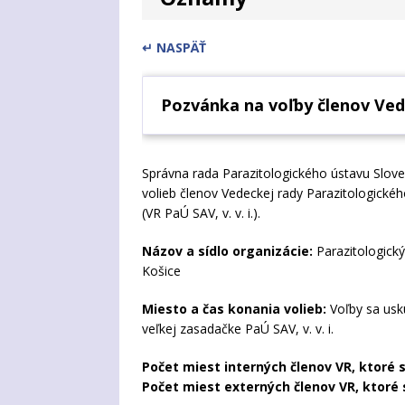
↵ NASPÄŤ
Pozvánka na voľby členov Vedec
Správna rada Parazitologického ústavu Sloven
volieb členov Vedeckej rady Parazitologického
(VR PaÚ SAV, v. v. i.).
Názov a sídlo organizácie:
Parazitologický 
Košice
Miesto a čas konania volieb:
Voľby sa us
veľkej zasadačke PaÚ SAV, v. v. i.
Počet miest interných členov VR, ktoré 
Počet miest externých členov VR, ktoré 