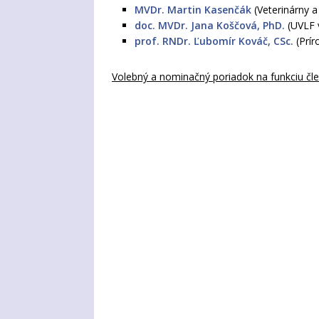
MVDr. Martin Kasenčák
(Veterinárny a
doc. MVDr. Jana Koščová, PhD.
(UVLF v
prof. RNDr. Ľubomír Kováč, CSc.
(Prír
Volebný a nominačný poriadok na funkciu člen