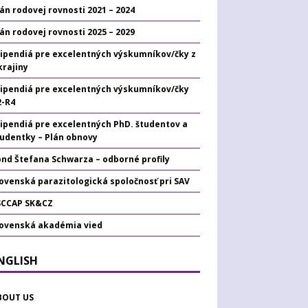
án rodovej rovnosti 2021 – 2024
án rodovej rovnosti 2025 – 2029
tipendiá pre excelentných výskumníkov/čky z
krajiny
tipendiá pre excelentných výskumníkov/čky
2-R4
tipendiá pre excelentných PhD. študentov a
tudentky – Plán obnovy
ond Štefana Schwarza – odborné profily
ovenská parazitologická spoločnosť pri SAV
SCCAP SK&CZ
lovenská akadémia vied
ENGLISH
BOUT US