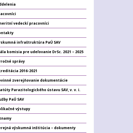
ddelenia
racovníci
eritní vedeckí pracovníci
ontakty
ýskumná infraštruktúra PaÚ SAV
ála komisia pre udeľovanie DrSc. 2021 – 2025
ýročné správy
kreditácia 2016-2021
ovinné zverejňovanie dokumentácie
atúty Parazitologického ústavu SAV, v. v. i.
lužby PaÚ SAV
plikačné výstupy
znamy
erejná výskumná inštitúcia – dokumenty