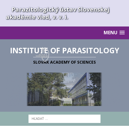
Parazitologický ústav Slovenskej
akadémie vied, v. v. i.
MENU
INSTITUTE OF PARASITOLOGY
SLOVAK ACADEMY OF SCIENCES